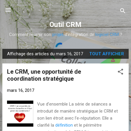
Accéder au contenu principal
Outil CRM
Comment réussir son
projet
d'intégration de
logiciel
CRM
?
Affichage des articles du mars 16, 2017
TOUT AFFICHER
A
r
Le CRM, une opportunité de
t
coordination stratégique
i
c
mars 16, 2017
l
e
Vue d’ensemble La série de séances a
s
introduit de manière stratégique le CRM et
son lien étroit avec l’e-réputation. Elle a
clarifié la
définition
et le périmètre